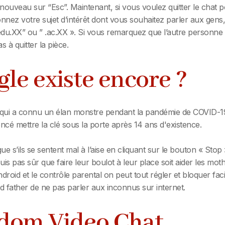
ouveau sur “Esc”. Maintenant, si vous voulez quitter le chat p
nnez votre sujet d’intérêt dont vous souhaitez parler aux gens, e
.edu.XX” ou ” .ac.XX ». Si vous remarquez que l’autre personne 
à quitter la pièce.
le existe encore ?
, qui a connu un élan monstre pendant la pandémie de COVID-19
oncé mettre la clé sous la porte après 14 ans d'existence.
gue s’ils se sentent mal à l’aise en cliquant sur le bouton « Sto
is pas sûr que faire leur boulot à leur place soit aider les moth
droid et le contrôle parental on peut tout régler et bloquer fa
 father de ne pas parler aux inconnus sur internet.
dom Video Chat