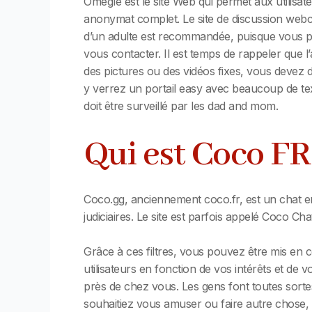
Omegle est le site Web qui permet aux utilisat
anonymat complet. Le site de discussion webca
d’un adulte est recommandée, puisque vous po
vous contacter. Il est temps de rappeler que 
des pictures ou des vidéos fixes, vous devez do
y verrez un portail easy avec beaucoup de tex
doit être surveillé par les dad and mom.
Qui est Coco FR
Coco.gg, anciennement coco.fr, est un chat en 
judiciaires. Le site est parfois appelé Coco Ch
Grâce à ces filtres, vous pouvez être mis en 
utilisateurs en fonction de vos intérêts et de v
près de chez vous. Les gens font toutes sort
souhaitiez vous amuser ou faire autre chose, 