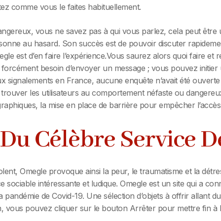
ez comme vous le faites habituellement.
ereux, vous ne savez pas à qui vous parlez, cela peut être u
personne au hasard. Son succès est de pouvoir discuter rapidement
gle est d’en faire l’expérience.Vous saurez alors quoi faire et
pas forcément besoin d’envoyer un message ; vous pouvez initie
ux signalements en France, aucune enquête n’avait été ouverte
 trouver les utilisateurs au comportement néfaste ou dangereux 
raphiques, la mise en place de barrière pour empêcher l’accès
Du Célèbre Service D
olent, Omegle provoque ainsi la peur, le traumatisme et la dét
nce sociable intéressante et ludique. Omegle est un site qui a c
a pandémie de Covid-19. Une sélection d’objets à offrir allant d
, vous pouvez cliquer sur le bouton Arrêter pour mettre fin à 