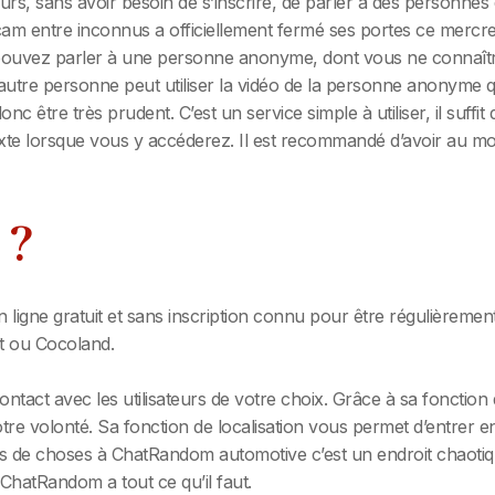
eurs, sans avoir besoin de s’inscrire, de parler à des personn
m entre inconnus a officiellement fermé ses portes ce mercred
uvez parler à une personne anonyme, dont vous ne connaîtrez n
l’autre personne peut utiliser la vidéo de la personne anonyme 
nc être très prudent. C’est un service simple à utiliser, il suf
te lorsque vous y accéderez. Il est recommandé d’avoir au moin
 ?
ligne gratuit et sans inscription connu pour être régulièrement 
at ou Cocoland.
contact avec les utilisateurs de votre choix. Grâce à sa foncti
otre volonté. Sa fonction de localisation vous permet d’entrer en
es de choses à ChatRandom automotive c’est un endroit chaoti
ChatRandom a tout ce qu’il faut.