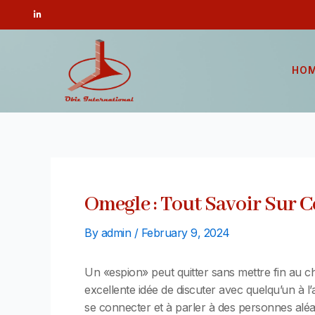
Skip
Post
L
i
to
navigation
n
k
content
e
d
i
n
HO
-
i
n
Omegle : Tout Savoir Sur C
By
admin
/
February 9, 2024
Un «espion» peut quitter sans mettre fin au ch
excellente idée de discuter avec quelqu’un à 
se connecter et à parler à des personnes alé