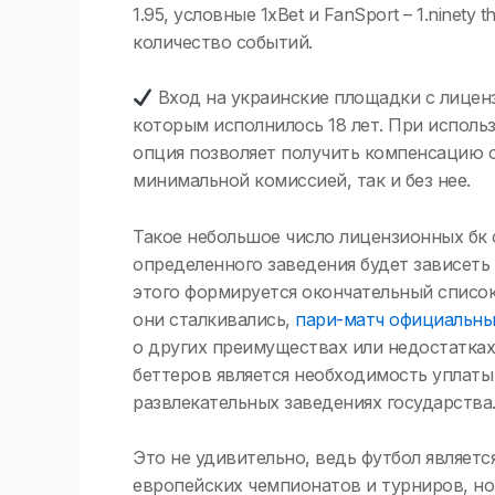
1.95, условные 1xBet и FanSport – 1.ninet
количество событий.
Вход на украинские площадки с лицен
которым исполнилось 18 лет. При использ
опция позволяет получить компенсацию от
минимальной комиссией, так и без нее.
Такое небольшое число лицензионных бк 
определенного заведения будет зависеть 
этого формируется окончательный список
они сталкивались,
пари-матч официальны
о других преимуществах или недостатках
беттеров является необходимость уплаты
развлекательных заведениях государства
Это не удивительно, ведь футбол являет
европейских чемпионатов и турниров, но 