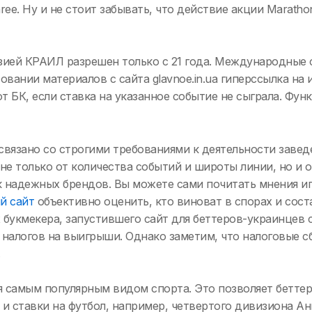
y three. Ну и не стоит забывать, что действие акции Marat
зией КРАИЛ разрешен только с 21 года. Международные 
овании материалов с сайта glavnoe.in.ua гиперссылка на 
 БК, если ставка на указанное событие не сыграла. Фун
связано со строгими требованиями к деятельности заве
не только от количества событий и широты линии, но и 
 надежных брендов. Вы можете сами почитать мнения иг
й сайт
объективно оценить, кто виноват в спорах и сост
 букмекера, запустившего сайт для беттеров-украинцев 
 налогов на выигрыши. Однако заметим, что налоговые 
.
ся самым популярным видом спорта. Это позволяет беттер
и ставки на футбол, например, четвертого дивизиона Анг