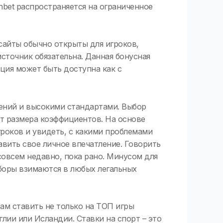
honbet распространяется на ограниченное
сайты обычно открыты для игроков,
источник обязательна. Данная бонусная
кция может быть доступна как с
дений и высокими стандартами. Выбор
от размера коэффициентов. На основе
роков и увидеть, с какими проблемами
авить свое личное впечатление. Говорить
совсем недавно, пока рано. Минусом для
сборы взимаются в любых легальных
ам ставить не только на ТОП игры
лии или Исландии. Ставки на спорт – это