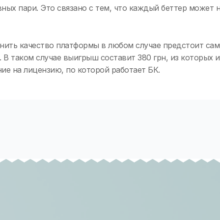
ых пари. Это связано с тем, что каждый беттер может н
нить качество платформы в любом случае предстоит сам
. В таком случае выигрыш составит 380 грн, из которых иг
ие на лицензию, по которой работает БК.