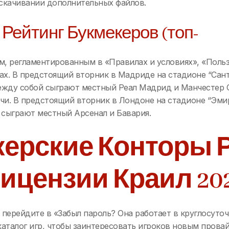
 скачивании дополнительных файлов.
 Рейтинг Букмекеров (топ-
, регламентированным в «Правилах и условиях», «Польз
х. В предстоящий вторник в Мадриде на стадионе “Сант
ежду собой сыграют местный Реал Мадрид и Манчестер 
и. В предстоящий вторник в Лондоне на стадионе “Эмир
 сыграют местный Арсенал и Бавария.
керские Конторы 
ицензии Краил 20
о перейдите в «Забыл пароль? Она работает в круглосут
каталог игр, чтобы заинтересовать игроков новым прова