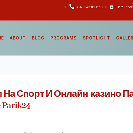
+971-45163650
Obiz Inte
ME
ABOUT
BLOG
PROGRAMS
SPOTLIGHT
GALLE
и На Спорт И Онлайн-казино Па
Parik24