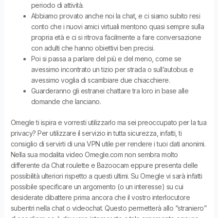
periodo di attività.
Abbiamo provato anche noi la chat, e ci siamo subito resi
conto che i nuovi amici virtuali mentono quasi sempre sulla
propria età e ci si ritrova facilmente a fare conversazione
con adulti che hanno obiettivi ben precisi.
Poi si passa a parlare del più e del meno, come se
avessimo incontrato un tizio per strada o sull’autobus e
avessimo voglia di scambiare due chiacchiere.
Guarderanno gli estranei chattare tra loro in base alle
domande che lanciano.
Omegle ti ispira e vorresti utilizzarlo ma sei preoccupato per la tua
privacy? Per utilizzare il servizio in tutta sicurezza, infatti, ti
consiglio di servirti di una VPN utile per rendere i tuoi dati anonimi.
Nella sua modalita video Omegle.com non sembra molto
differente da Chat roulette e Bazoocam eppure presenta delle
possibilità ulteriori rispetto a questi ultimi. Su Omegle vi sarà infatti
possibile specificare un argomento (o un interesse) su cui
desiderate dibattere prima ancora che il vostro interlocutore
subentri nella chat o videochat. Questo permetterà allo “straniero”