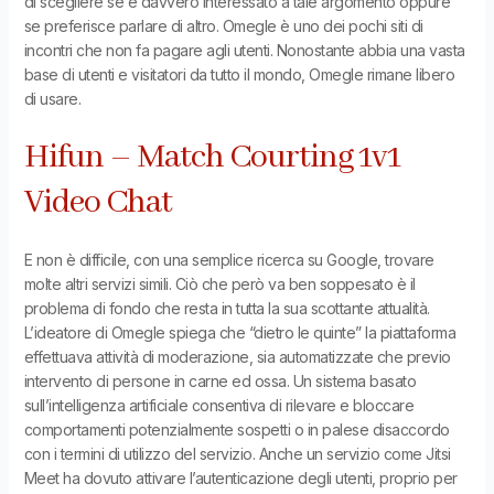
di scegliere se è davvero interessato a tale argomento oppure
se preferisce parlare di altro. Omegle è uno dei pochi siti di
incontri che non fa pagare agli utenti. Nonostante abbia una vasta
base di utenti e visitatori da tutto il mondo, Omegle rimane libero
di usare.
Hifun – Match Courting 1v1
Video Chat
E non è difficile, con una semplice ricerca su Google, trovare
molte altri servizi simili. Ciò che però va ben soppesato è il
problema di fondo che resta in tutta la sua scottante attualità.
L’ideatore di Omegle spiega che “dietro le quinte” la piattaforma
effettuava attività di moderazione, sia automatizzate che previo
intervento di persone in carne ed ossa. Un sistema basato
sull’intelligenza artificiale consentiva di rilevare e bloccare
comportamenti potenzialmente sospetti o in palese disaccordo
con i termini di utilizzo del servizio. Anche un servizio come Jitsi
Meet ha dovuto attivare l’autenticazione degli utenti, proprio per