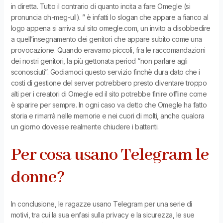
in diretta. Tutto il contrario di quanto incita a fare Omegle (si
pronuncia oh-meg-ull). ” è infatti lo slogan che appare a fianco al
logo appena si arriva sul sito omegle.com, un invito a disobbedire
a quell’insegnamento dei genitori che appare subito come una
provocazione. Quando eravamo piccoli, fra le raccomandazioni
dei nostri genitori, la più gettonata period “non parlare agli
sconosciuti”. Godiamoci questo servizio finchè dura dato che i
costi di gestione del server potrebbero presto diventare troppo
alti per i creatori di Omegle ed il sito potrebbe finire offline come
è sparire per sempre. In ogni caso va detto che Omegle ha fatto
storia e rimarrà nelle memorie e nei cuori di molti, anche qualora
un giorno dovesse realmente chiudere i battenti.
Per cosa usano Telegram le
donne?
In conclusione, le ragazze usano Telegram per una serie di
motivi, tra cui la sua enfasi sulla privacy e la sicurezza, le sue