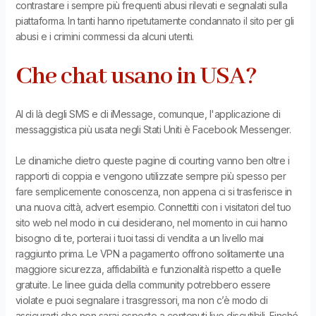
contrastare i sempre più frequenti abusi rilevati e segnalati sulla
piattaforma. In tanti hanno ripetutamente condannato il sito per gli
abusi e i crimini commessi da alcuni utenti.
Che chat usano in USA?
Al di là degli SMS e di iMessage, comunque, l'applicazione di
messaggistica più usata negli Stati Uniti è Facebook Messenger.
Le dinamiche dietro queste pagine di courting vanno ben oltre i
rapporti di coppia e vengono utilizzate sempre più spesso per
fare semplicemente conoscenza, non appena ci si trasferisce in
una nuova città, advert esempio. Connettiti con i visitatori del tuo
sito web nel modo in cui desiderano, nel momento in cui hanno
bisogno di te, porterai i tuoi tassi di vendita a un livello mai
raggiunto prima. Le VPN a pagamento offrono solitamente una
maggiore sicurezza, affidabilità e funzionalità rispetto a quelle
gratuite. Le linee guida della community potrebbero essere
violate e puoi segnalare i trasgressori, ma non c’è modo di
assicurarti che non sarai esposto a contenuti live discutibili. Finché