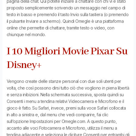
pagina della chat. Qui potete iniziare a chattare con chi vi è stato
proposto semplicemente scrivendo un messaggio nel campo di
testo in basso e premendo il tasto Invio sulla tastiera (o premendo
il pulsante Inviare a schermo). Quindi Omegle è una piattaforma
online che permette di chattare, tramite testo o video, con
chiunque nel mondo.
I 10 Migliori Movie Pixar Su
Disney+
Vengono create delle stanze personal con due soli utenti per
volta, che così possono dirsi tutto ciò che vogliono in piena libertà
e senza inibizioni. Nella schermata successiva, sposta quindi su
Consenti i menu a tendina relativi Videocamera e Microfono e il
gioco è fatto. Su Safari, invece, premi sulla voce Safari collocata
in alto a sinistra e, dal menu che vedi comparire, fai clic
sull’opzione Impostazioni per Omegle.com. A questo punto,
accanto alle voci Fotocamera e Microfono, utilizza il menu a
tendina adiacente e seleziona le diciture Consenti per entrambi gli